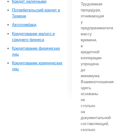
Кредит наличными
Трудоемкая
Потребительский кредит в
процедура,
Тюмени
отнимающая
у
Автоломбард
предпринимателя
Кредитование малого и
массу
среднего бизнеса
времени,
в
Кредитование физических
кредитной
лиц
кооперации
Кредитование юридических
упрощена
лиц
до
минимума.
Взаимоотношения
здесь
основаны
не
столько
на
документальной
составляющей,
сколько