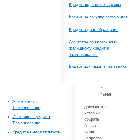
Банки
Кредит под залог квартиры
при
выдаче
Кредит на покупку автомобиля
кредита
требуют
Кредит в день обращения
от
сельхозпроизводителей
Агентства по ипотечному
–
жилищному кредит в
руководителей
Тюмениованию
фермерских
хозяйств,
Кредит наличными без залога
ЛПХ
и
т. д.
довольно
внушительный
пакет
Автокредит в
документов,
Тюмениование
который
Ипотечное кредит в
собрать
Тюмениование
бывает
очень
Кредит на недвижимость
непросто.