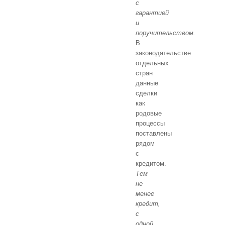
с
гарантией
и
поручительством.
В
законодательстве
отдельных
стран
данные
сделки
как
родовые
процессы
поставлены
рядом
с
кредитом.
Тем
не
менее
кредит,
с
одной